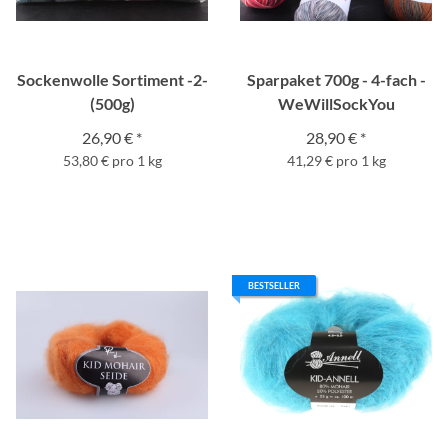
Sockenwolle Sortiment -2-
Sparpaket 700g - 4-fach -
(500g)
WeWillSockYou
26,90 €
*
28,90 €
*
53,80 € pro 1 kg
41,29 € pro 1 kg
BESTSELLER